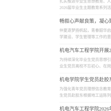
扎实推进毕业生思想教育、人
2026届毕业生主题教育系
仰根基。学...
畅叙心声献良策，凝心聚
仲夏逐梦扬帆起，青春韶华启
学建设、学生管理等工作的意
开“畅叙...
机电汽车工程学院开展2
为持续深化毕业生党员思想引
业生党员离校不忘初心、在岗
教205室...
机电学院学生党员赴胶
为强化青年党员理想信念教育
生党员赴胶东根据地工运陈列
地工运陈...
机电汽车工程学院202