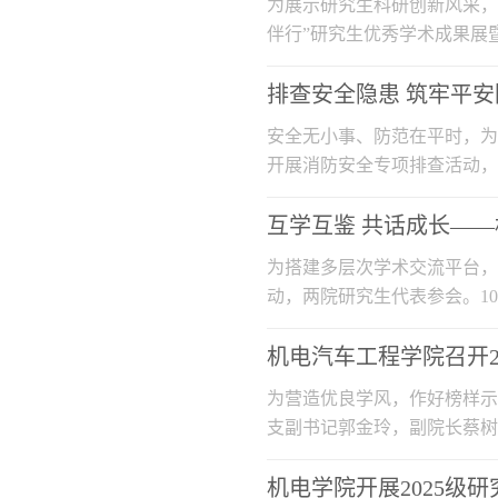
为展示研究生科研创新风采，
伴行”研究生优秀学术成果展
利等学...
排查安全隐患 筑牢平
安全无小事、防范在平时，为
开展消防安全专项排查活动，
角落。...
互学互鉴 共话成长—
为搭建多层次学术交流平台，
动，两院研究生代表参会。1
涵、王中豪分...
机电汽车工程学院召开20
为营造优良学风，作好榜样示范
支副书记郭金玲，副院长蔡树
委。经前期...
机电学院开展2025级