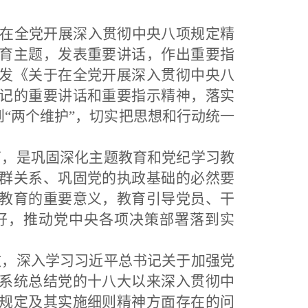
7月在全党开展深入贯彻中央八项规定精
育主题，发表重要讲话，作出重要指
发《关于在全党开展深入贯彻中央八
记的重要讲话和重要指示精神，落实
到“两个维护”，切实把思想和行动统一
，是巩固深化主题教育和党纪学习教
群关系、巩固党的执政基础的必然要
教育的重要意义，教育引导党员、干
好，推动党中央各项决策部署落到实
，深入学习习近平总书记关于加强党
系统总结党的十八大以来深入贯彻中
规定及其实施细则精神方面存在的问