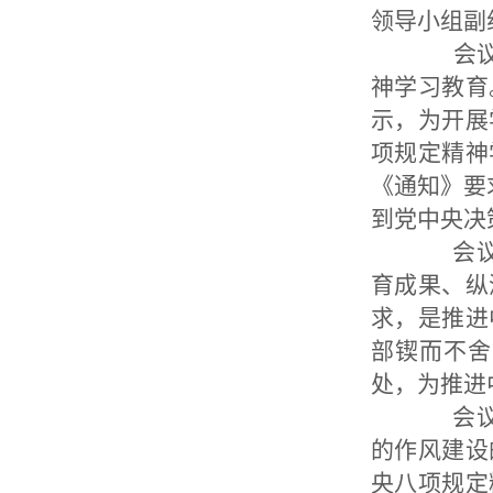
领导小组副
会议指
神学习教育
示，为开展
项规定精神
《通知》要
到党中央决
会议强
育成果、纵
求，是推进
部锲而不舍
处，为推进
会议指
的作风建设
央八项规定