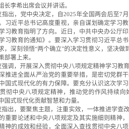
组长李希出席会议并讲话。
出，党中央决定，自
2025年全国两会后至
。习近平总书记高度重视，亲自谋划确定学习教
学习教育指明了方向。近日，中共中央办公厅印
学习教育的通知》。要深入学习贯彻习近平总书
求，深刻领悟“两个确立”的决定性意义，坚决做
策部署上来。
调，开展深入贯彻中央八项规定精神学习教育
深推进全面从严治党的重要举措，是密切党群干
中国式现代化的有力保障。要充分认识这次学习
贯彻中央八项规定精神，推动党的作风持续向
中国式现代化贡献智慧和力量。
出，要聚焦主题，注重实效，一体推进学查改
的重要论述和中央八项规定及其实施细则精神，
精神的成效和经验，全面深入查找贯彻中央八项