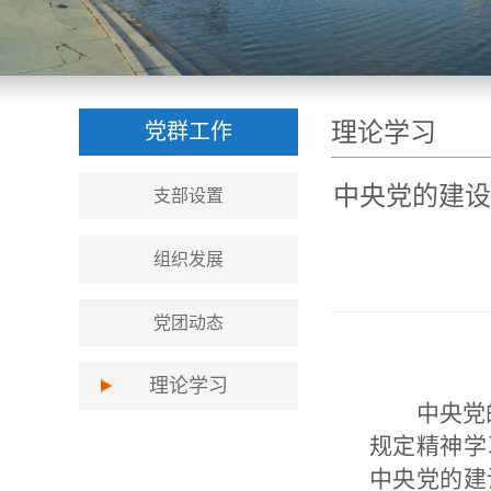
理论学习
党群工作
中央党的建设
支部设置
组织发展
党团动态
理论学习
中央党
规定精神学
中央党的建