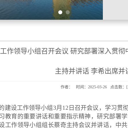
工作领导小组召开会议 研究部署深入贯彻
主持并讲话 李希出席并
作者： 时间：2025-03-26 点击数：[
的建设工作领导小组
3月12日召开会议，学习贯
习教育的重要讲话和重要指示精神，研究部署学
设工作领导小组组长蔡奇主持会议并讲话，中共