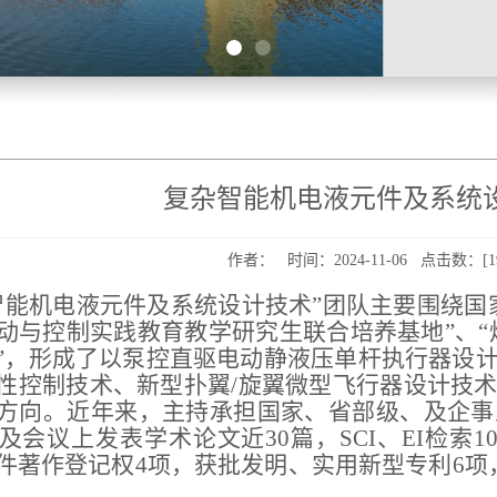
复杂智能机电液元件及系统
作者： 时间：2024-11-06 点击数：[
1
智能机电液元件及系统设计技术
”
团队主要围绕国
动与控制实践教育教学研究生联合培养基地
”
、
“
”
，形成了以泵控直驱电动静液压单杆执行器设
性控制技术、新型扑翼
/
旋翼微型飞行器设计技
方向。近年来，主持承担国家、省部级、及企事
及会议上发表学术论文近
30
篇，
SCI
、
EI
检索
1
件著作登记权
4
项，获批发明、实用新型专利
6
项