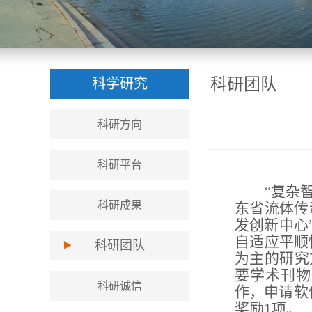
科研团队
科学研究
科研方向
科研平台
“复杂
科研成果
东省流体传
发创新中心
自适应平顺
科研团队
为主的研究
要学术刊物
科研诚信
作，申请软
奖励
1
项。