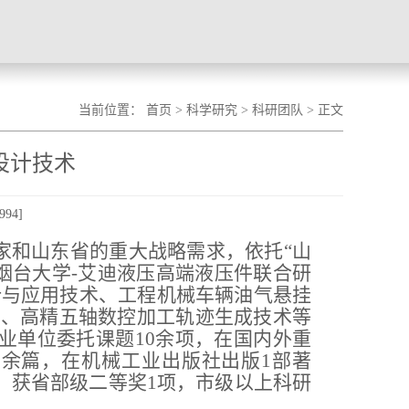
当前位置：
首页
>
科学研究
>
科研团队
> 正文
设计技术
994
]
家和山东省的重大战略需求，依托
“
山
烟台大学
-
艾迪液压高端液压件联合研
计与应用技术、工程机械车辆油气悬挂
术、高精五轴数控加工轨迹生成技术等
业单位委托课题
10
余项，在国内外重
0
余篇，在机械工业出版社出版
1
部著
，获省部级二等奖
1
项，市级以上科研