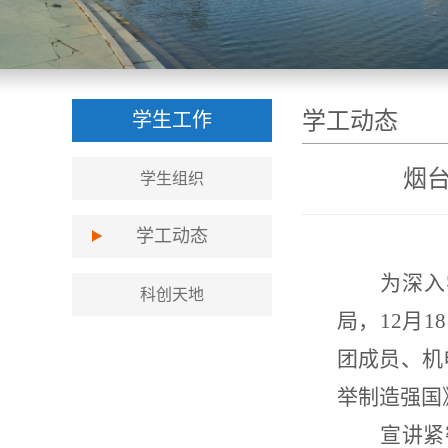
学工动态
学生工作
烟
学生组织
学工动态
为深入
科创天地
局，
12月
团成员、机
举制造强国
宣讲紧